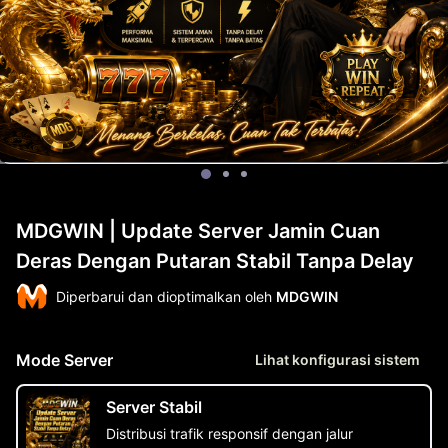
MDGWIN | Update Server Jamin Cuan
Deras Dengan Putaran Stabil Tanpa Delay
Diperbarui dan dioptimalkan oleh
MDGWIN
Mode Server
Lihat konfigurasi sistem
Server Stabil
Distribusi trafik responsif dengan jalur