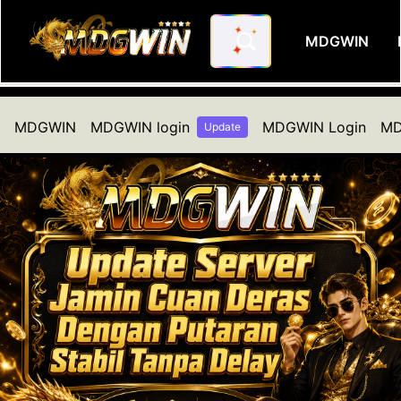
MDGWIN
MDGWIN | Update Server Jam
MDGWIN
MDGWIN login
MDGWIN Login
MD
Update