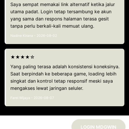
Saya sempat memakai link alternatif ketika jalur
utama padat. Login tetap tersambung ke akun
yang sama dan respons halaman terasa gesit
tanpa perlu berkali-kali memuat ulang.
Nadine Kirana - 2026-08-02
★★★★☆
Yang paling terasa adalah konsistensi koneksinya.
Saat berpindah ke beberapa game, loading lebih
singkat dan kontrol tetap responsif meski saya
mengakses lewat jaringan seluler.
Farel Wijaya - 2026-08-07
99.9% Uptime
LOGIN MDGWIN