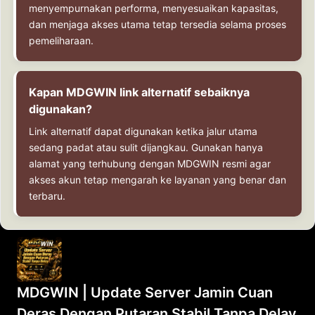
menyempurnakan performa, menyesuaikan kapasitas,
dan menjaga akses utama tetap tersedia selama proses
pemeliharaan.
Kapan MDGWIN link alternatif sebaiknya
digunakan?
Link alternatif dapat digunakan ketika jalur utama
sedang padat atau sulit dijangkau. Gunakan hanya
alamat yang terhubung dengan MDGWIN resmi agar
akses akun tetap mengarah ke layanan yang benar dan
terbaru.
MDGWIN | Update Server Jamin Cuan
Deras Dengan Putaran Stabil Tanpa Delay