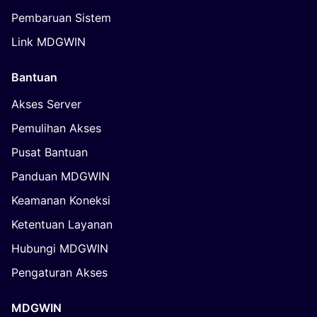
Pembaruan Sistem
Link MDGWIN
Bantuan
Akses Server
Pemulihan Akses
Pusat Bantuan
Panduan MDGWIN
Keamanan Koneksi
Ketentuan Layanan
Hubungi MDGWIN
Pengaturan Akses
MDGWIN