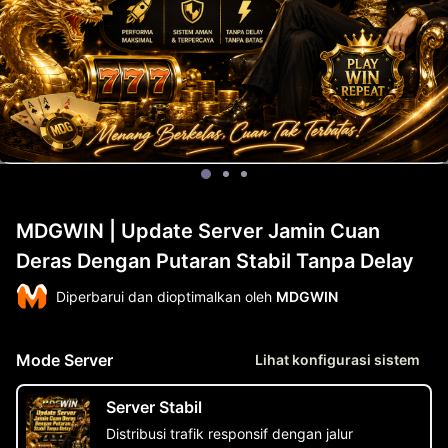
MDGWIN | Update Server Jamin Cuan
Deras Dengan Putaran Stabil Tanpa Delay
Diperbarui dan dioptimalkan oleh
MDGWIN
Mode Server
Lihat konfigurasi sistem
Server Stabil
Distribusi trafik responsif dengan jalur