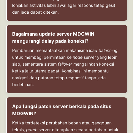
lonjakan aktivitas lebih awal agar respons tetap gesit
dan jeda dapat ditekan.
Bagaimana update server MDGWIN
mengurangi delay pada koneksi?
Pembaruan memanfaatkan mekanisme
load balancing
untuk membagi permintaan ke
node
server yang lebih
siap, sementara sistem
failover
mengalihkan koneksi
ketika jalur utama padat. Kombinasi ini membantu
navigasi dan putaran tetap responsif tanpa jeda
berlebihan.
Apa fungsi patch server berkala pada situs
MDGWIN?
Ketika terdeteksi perubahan beban atau gangguan
teknis,
patch
server diterapkan secara bertahap untuk