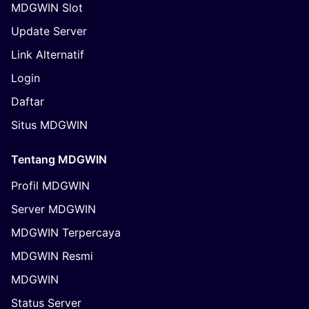
MDGWIN Slot
Update Server
Link Alternatif
Login
Daftar
Situs MDGWIN
Tentang MDGWIN
Profil MDGWIN
Server MDGWIN
MDGWIN Terpercaya
MDGWIN Resmi
MDGWIN
Status Server