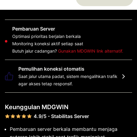
Pembaruan Server
Optimasi prioritas berjalan berkala
Monitoring koneksi aktif setiap saat
Butuh jalur cadangan?
Gunakan MDGWIN link alternatif.
Pemulihan koneksi otomatis
Saat jalur utama padat, sistem mengalihkan trafik
agar akses tetap responsif.
Keunggulan MDGWIN
4.9/5 - Stabilitas Server
Pembaruan server berkala membantu menjaga