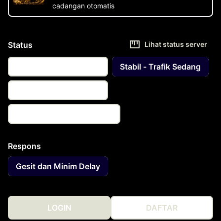
cadangan otomatis
Status
Lihat status server
Normal - Trafik Ringan
Stabil - Trafik Sedang
Optimal - Trafik Tinggi
Failover - Jalur Cadangan
Respons
Gesit dan Minim Delay
LOGIN
DAFTAR