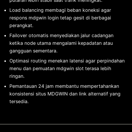
putaran lebih stabil saat trafik meningkat.
Load balancing membagi beban koneksi agar
respons mdgwin login tetap gesit di berbagai
perangkat.
Failover otomatis menyediakan jalur cadangan
ketika node utama mengalami kepadatan atau
gangguan sementara.
Optimasi routing menekan latensi agar perpindahan
menu dan pemuatan mdgwin slot terasa lebih
ringan.
Pemantauan 24 jam membantu mempertahankan
konsistensi situs MDGWIN dan link alternatif yang
tersedia.