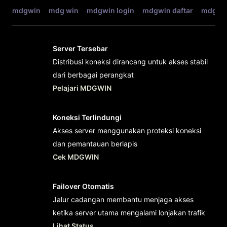
mdgwin
mdg win
mdgwin login
mdgwin daftar
mdgwin
Server Tersebar
Distribusi koneksi dirancang untuk akses stabil
dari berbagai perangkat
Pelajari MDGWIN
- membuka link MDGWIN resmi
Koneksi Terlindungi
Akses server menggunakan proteksi koneksi
dan pemantauan berlapis
Cek MDGWIN
- membuka link MDGWIN resmi
Failover Otomatis
Jalur cadangan membantu menjaga akses
ketika server utama mengalami lonjakan trafik
Lihat Status
- membuka link MDGWIN resmi